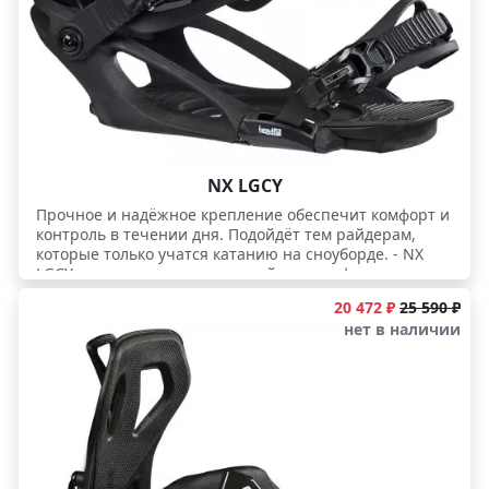
NX LGCY
Прочное и надёжное крепление обеспечит комфорт и
контроль в течении дня. Подойдёт тем райдерам,
которые только учатся катанию на сноуборде. - NX
LGCY построено точно на такой же платформе, как и
старшие модели серии NX, так что не смотря на
20 472 ₽
25 590 ₽
бюджетное исполнение крепление имеет мощную
нет в наличии
базу с содержанием стекловолокна 35%, которая
хорошо передает нагрузку и держит ногу.