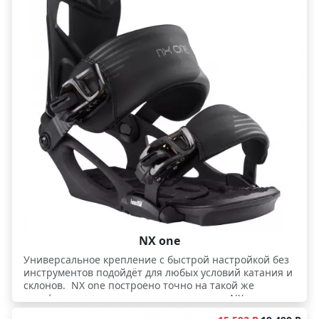
фиксатор наверх до конца, либо же настроить его в
промежуточном положении, получив нужный
уровень жёсткости. Настройка осуществляется
быстро и без инструментов. В самом нижнем
положении фиксатора получаются более мягкие
трюковые крепления, а в самом верхнем - более
жёсткие крепления для хорошего контроля при
скоростном катании. Высокому контролю
способствует и мощная база креплений с
содержанием стекловолокна 45%. Ваши ноги
порадуют виброгасящие проставки Silicon Dampening
и Dampifleх EVA, обжимающие базу креплений сверху
и снизу, а также широкие регулируемые стрэпы Auto
Open Total. Крепления подойдут райдерам с хорошим
уровнем катания. Тем, кто катается в самых
различных условиях и требователен к своему
снаряжению.
NX one
Универсальное крепление с быстрой настройкой без
инструментов подойдёт для любых условий катания и
склонов. NX one построено точно на такой же
платформе, как и старшие модели серии NX, так что,
не смотря на бюджетное исполнение, крепление