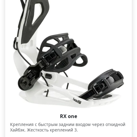
быструю настройку без инструментов и отлично
подойдет для начинающих и прогрессирующих
райдеров. Облегчённая база, газ педали выполнены
из материала EVA и отлично амортизируют удары.
Комфортный широкий верхний стрэп. RX One
обеспечат вам быстрый прогресс в процессе
обучения, контроль и комфорт в течении всего дня на
склоне.
RX one
Крепления с быстрым задним входом через откидной
Хайбэк. Жесткость креплений 3.