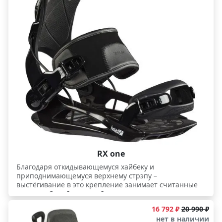
стекловолокна 35% и широкие газ-педали, облитые
мягкими накладками EVA, отлично передают нагрузку
и амортизируют удары. Комфортные широкие стрэпы
надежно фиксируют ногу. Крепления имеют быструю
настройку без инструментов, их достаточно
настроить 1 раз под себя, после чего настройки не
сбиваются. Подойдут как для опытных, так и для
прогрессирующих райдеров.
RX one
Благодаря откидывающемуся хайбеку и
приподнимающемуся верхнему стрэпу –
выстёгивание в это крепление занимает считанные
секунды. С этой системой вы встегнетесь в доску
быстрее и уже будете на склоне, пока все остальные
16 792 ₽
20 990 ₽
ещё будут только работать трещотками своих
нет в наличии
стрэпов, сидя на пятой точке! Крепление имеет