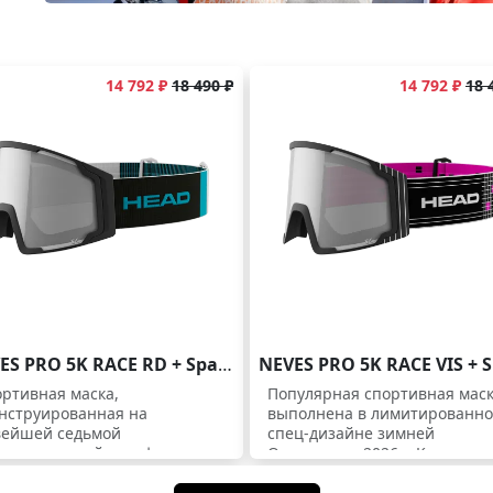
14 792 ₽
18 490 ₽
14 792 ₽
18 
NEVES PRO 5K RACE RD + SpareLens
ртивная маска,
Популярная спортивная мас
нструированная на
выполнена в лимитированн
вейшей седьмой
спец-дизайне зимней
нологической платформе от
Олимпиады 2026 в Кортина-
d. Ее основные
д'Ампеццо, Италия. - На маск
еимущества в увеличенном
по умолчанию установлена