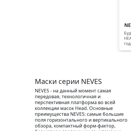
об
осв
Бы
тех
дав
NE
за
сер
Буд
кот
HEA
пе
го
лин
ком
усл
Inc
све
ли
пло
Sta
в к
NEV
вып
эле
Маски серии NEVES
что
SUN
сое
пит
так
NEVES - на данный момент самая
бат
опр
передовая, технологичная и
раб
вы
пик
перспективная платформа во всей
фор
NE
коллекции масок Head. Основные
чем
мом
преимущества NEVES: самые большие
зн
выс
поля горизонтального и вертикального
мас
сек
обзора, компактный форм-фактор,
что
иде