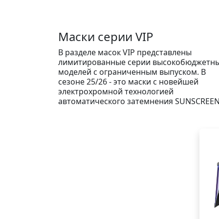
ти. Благодаря
бок
равы, поле
обз
изонта
со 
Маски серии VIP
почти на 20%.
про
я линза легко
Фо
В разделе масок VIP представлены
равы и
пов
 дополнительную
лимитированные серии высокобюджетн
гор
в комплекте.
вер
моделей с ограниченным выпуском. В
тная в
бол
сезоне 25/26 - это маски с новейшей
де и популярная
уди
электрохромной технологией
ка. ХИТ!
ко
автоматического затемнения SUNSCREEN
мас
цил
воо
умо
лин
для
све
5K 
спе
цве
бло
650
"це