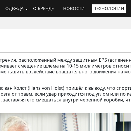
ОДЕЖДА
О БРЕНДЕ
НОВОСТИ
ТЕХНОЛОГИИ
 трения, расположенный между защитным EPS (вспенен
ечивает смещение шлема на 10-15 миллиметров относи
 уменьшить воздействие вращательного движения на моз
нс ван Холст (Hans von Holst) пришёл к выводу, что сп
га от травм, если удар приходится под углом или по ка
 заставляя его смещаться внутри черепной коробки, ч