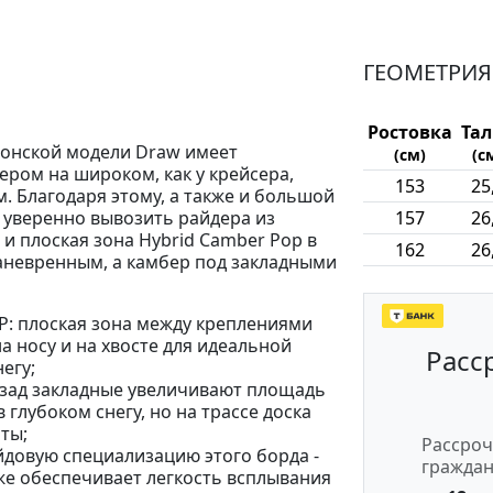
ГЕОМЕТРИЯ
Ростовка
Та
понской модели Draw имеет
(см)
(с
ром на широком, как у крейсера,
153
25
. Благодаря этому, а также и большой
 уверенно вывозить райдера из
157
26
 и плоская зона Hybrid Camber Pop в
162
26
аневренным, а камбер под закладными
P: плоская зона между креплениями
а носу и на хвосте для идеальной
Расс
егу;
азад закладные увеличивают площадь
 глубоком снегу, но на трассе доска
ты;
Рассроч
йдовую специализацию этого борда -
гражда
кже обеспечивает легкость всплывания