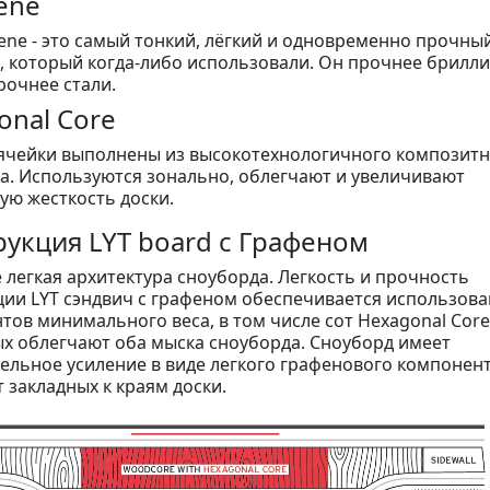
ene
ene - это самый тонкий, лёгкий и одновременно прочны
, который когда-либо использовали. Он прочнее брилли
рочнее стали.
onal Core
ячейки выполнены из высокотехнологичного композитн
а. Используются зонально, облегчают и увеличивают
ую жесткость доски.
рукция LYT board с Графеном
 легкая архитектура сноуборда. Легкость и прочность
ции LYT сэндвич с графеном обеспечивается использов
тов минимального веса, в том числе сот Hexagonal Core
ых облегчают оба мыска сноуборда. Сноуборд имеет
ельное усиление в виде легкого графенового компонент
 закладных к краям доски.