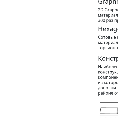
Graph
2D Graph
материал
300 раз п
Hexag
Сотовые 
материал
торсионн
Конст
Наиболее
конструк
компонен
из котор
дополнит
районе от