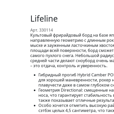
Lifeline
Арт. 330114
Культовый фрирайдовый борд на базе я
направленную геометрию с длинным роке
мыске и зауженным ласточкиным хвостом
площади всей поверхности, борд сможет
самого пухлого снега. Небольшой радиус
средней части делают сноуборд очень м
– это отдача, контроль и уверенность.
Гибридный прогиб Hybrid Camber PO
для хорошей маневренности, рокер н
плавучести даже в самом глубоком сн
Геометрия Directional: смещенные н
носа, что гарантирует стабильность в
также показывает отличные результа
Особо хочется отметить высокую ра
сэтбэк целых 4,5 сантиметра, что та