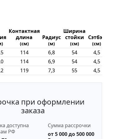
Контактная
Ширина
Вес
лия
длина
Радиус
стойки
Сэтбэк
райдера
м)
(см)
(м)
(см)
(см)
(кг)
,5
114
6,8
54
4,5
-
,0
114
6,9
54
4,5
-
,2
119
7,3
55
4,5
-
рочка при оформлении
заказа
ка доступна
Сумма рассрочки
нам РФ
от 5 000 до 500 000