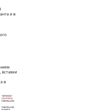
й
анта и в
ого
анием
, вставки
а в