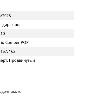
4/2025
г-дирекшнл
 10
rid Camber POP
 157, 162
перт, Продвинутый
рдечником;