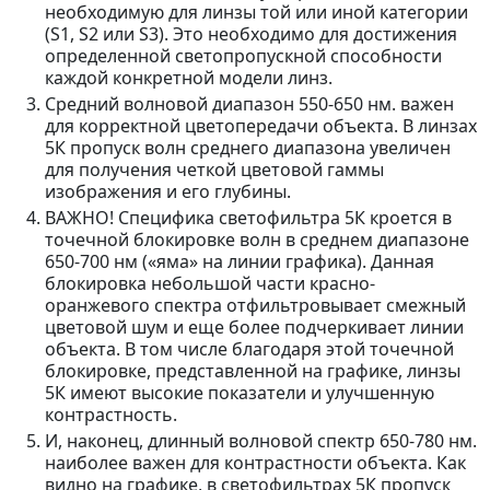
необходимую для линзы той или иной категории
(S1, S2 или S3). Это необходимо для достижения
определенной светопропускной способности
каждой конкретной модели линз.
Средний волновой диапазон 550-650 нм. важен
для корректной цветопередачи объекта. В линзах
5К пропуск волн среднего диапазона увеличен
для получения четкой цветовой гаммы
изображения и его глубины.
ВАЖНО! Специфика светофильтра 5К кроется в
точечной блокировке волн в среднем диапазоне
650-700 нм («яма» на линии графика). Данная
блокировка небольшой части красно-
оранжевого спектра отфильтровывает смежный
цветовой шум и еще более подчеркивает линии
объекта. В том числе благодаря этой точечной
блокировке, представленной на графике, линзы
5К имеют высокие показатели и улучшенную
контрастность.
И, наконец, длинный волновой спектр 650-780 нм.
наиболее важен для контрастности объекта. Как
видно на графике, в светофильтрах 5К пропуск