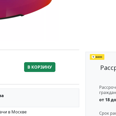
Расс
В КОРЗИНУ
Рассроч
гражда
за
от 18 до
ачи в Москве
Срок ра