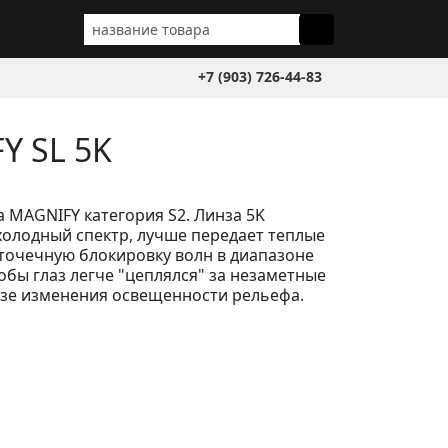
+7 (903) 726-44-83
Y SL 5K
а MAGNIFY категория S2. Линза 5K
холодный спектр, лучше передает теплые
 точечную блокировку волн в диапазоне
тобы глаз легче "цеплялся" за незаметные
зе изменения освещенности рельефа.