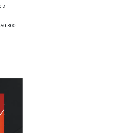
к и
50-800