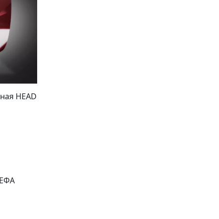
нная HEAD
ЕФА