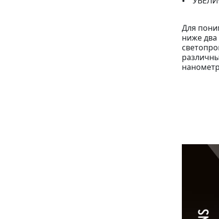
⦁ УВЕЛИ
Для пони
ниже два
светопроп
различны
нанометр