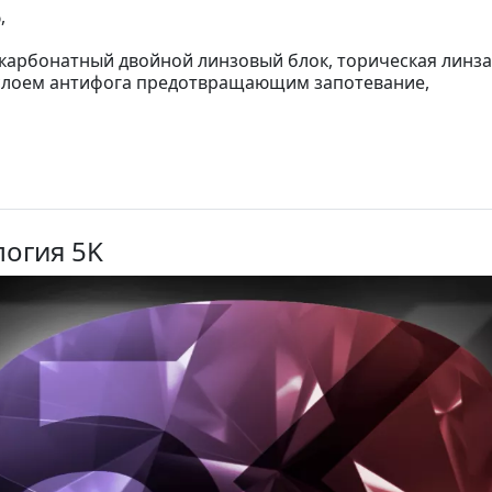
,
рбонатный двойной линзовый блок, торическая линза
 слоем антифога предотвращающим запотевание,
логия 5K