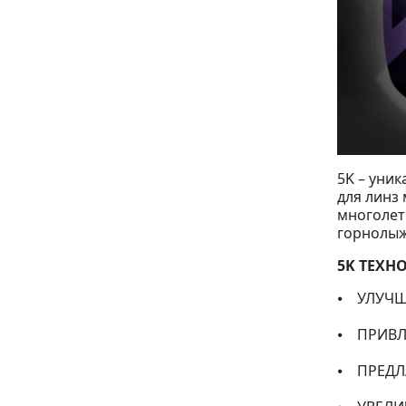
5K – уни
для линз
многолет
горнолыж
5K ТЕХН
⦁ УЛУЧШ
⦁ ПРИВЛ
⦁ ПРЕДЛ