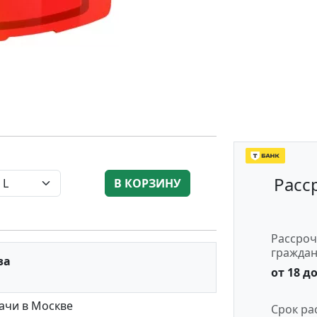
Расс
В КОРЗИНУ
Рассроч
гражда
за
от 18 до
ачи в Москве
Срок ра