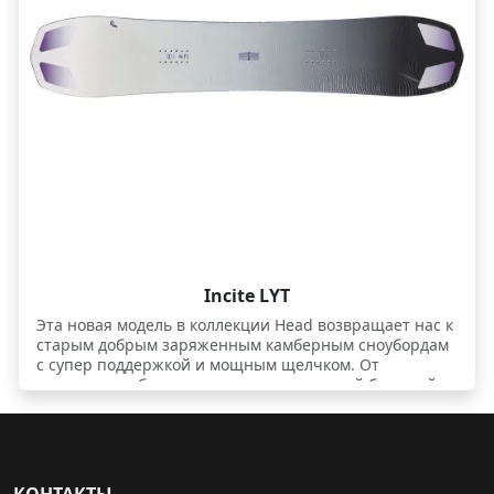
Incite LYT
Эта новая модель в коллекции Head возвращает нас к
старым добрым заряженным камберным сноубордам
с супер поддержкой и мощным щелчком. От
олдскульных бордов ее отличают не такой большой
вес, как был присущ подобным моделям раньше, а
также торсионная мягкость, позволяющая сочетать в
одной доске как агрессивное катание на кантах, так и
легкость обработки рельефа.