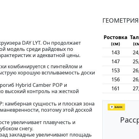
ГЕОМЕТРИЯ
Ростовка
Та
круизера DAY LYT. Он продолжает
(см)
(с
ой модель среди райдовых по
143
24
арактеристик и адекватной цены.
147
25
ски комбинируется с пинтейлом и
153
26
 быструю хорошую всплываемость доски
156
26
рогиб Hybrid Camber POP и
161
27
о высокий контроль на жесткой
: камберная сущность и плоская зона
маневренности, поэтому этой доской
Расс
осте увеличивает плавучесть и
убоком снегу.
азад закладные увеличивают площадь