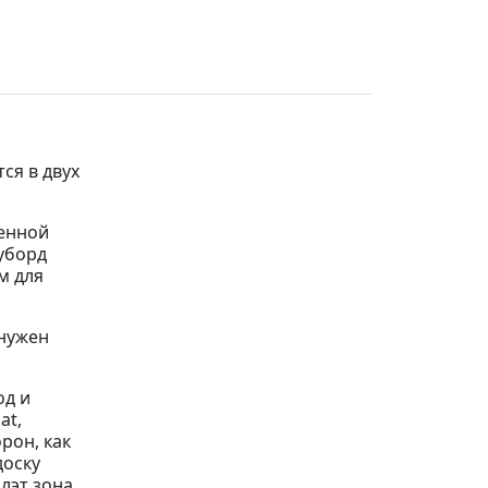
ся в двух
шенной
оуборд
м для
 нужен
од и
at,
рон, как
доску
лэт зона