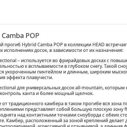
d Camba POP
й прогиб Hybrid Camba POP в коллекции HEAD встречает
х исполнениях досок, в зависимости от их назначения:
rectional – используется во фрирайдовых досках с повы
ельностью к всплываемости в глубоком снегу. Такой сн
ся укороченным пинтейлом и длинным, широким мыско
ия эффекта плавучести.
rectional для универсальных досок all-mountain, которым
контроль канта и более мощный щелчок.
е от традиционного камбера в таком прогибе вся зона п
еплениями представляет собой большую плоскую зону fl
поднята над контактными точками сноуборда с обеих сто
те. Камбер, расположенный за зоной креплений делает 
онтролируемой, агрессивной и отзывчивой, а длинная ф