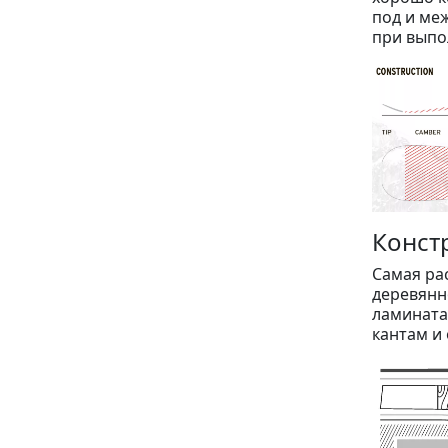
под и ме
при выпо
Конст
Самая ра
деревянн
ламината.
кантам и 