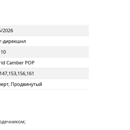
5/2026
г-дирекшнл
 10
rid Camber POP
147,153,156,161
перт, Продвинутый
рдечником;