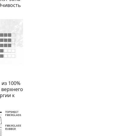
йчивость
 из 100%
 верхнего
ргии к