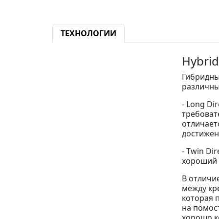
ТЕХНОЛОГИИ
Hybri
Гибридны
различны
- Long Di
требоват
отличает
достижен
- Twin Di
хороший 
В отличи
между кр
которая 
на помос
хорошо к