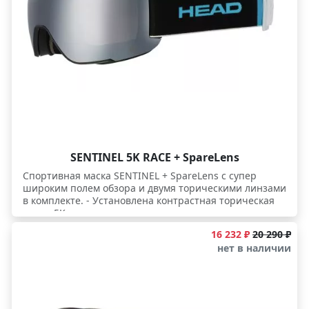
SENTINEL 5K RACE + SpareLens
Спортивная маска SENTINEL + SpareLens с супер
широким полем обзора и двумя торическими линзами
в комплекте. - Установлена контрастная торическая
линза 5K, специально созданная для преодоления
"плоского света" снежного покрова. Линза
16 232 ₽
20 290 ₽
нейтрализует холодный спектр, лучше передает
нет в наличии
теплые цвета и имеет точечную блокировку волн в
диапазоне 650-700 нм., чтобы глаз "цеплялся" за
незаметные в обычной линзе изменения
освещенности рельефа. - Быстросменные линзы
имеют технологию Speed Snap, за счет которой маску