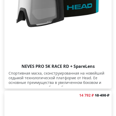
NEVES PRO 5K RACE RD + SpareLens
Спортивная маска, сконструированная на новейшей
седьмой технологической платформе от Head. Ее
основные преимущества в увеличенном боковом и
вертикальном полях обзора, бесшовном соединении
со шлемами и в эргономичности пропорций всех
14 792 ₽
18 490 ₽
обводов. - Форма оправы обеспечивает повышенный
обзор: не только горизонтальный, но и вертикальный
угол намного больше, чем обычно. Это на удивление
удачно сочетается с компактным форм-фактором
маски и лаконичной цилиндрической линзой. - На