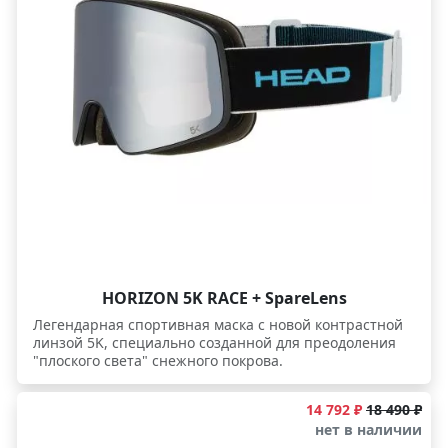
можно быстро переоборудовать запасными линзами
для любых погодных условий. - Запасная более
светлая линза категории S1 для плохой видимости
поставляется в комплекте. - Эта маска геометрически
образует точный комплект со спортивными шлемами
HEAD DOWNFORCE. - Для более точной посадки у
маски есть возможность подогнать под размер лица
внутренний поролоновый уплотнитель-обтюратор: в
комплекте к маске SENTINEL поставляется 2
дополнительных обтюратора разного размера. Они
легко меняются, так как крепятся изнутри к масочной
раме на велкро липучке. Протестировано на Кубке
Мира.
HORIZON 5K RACE + SpareLens
Легендарная спортивная маска c новой контрастной
линзой 5K, специально созданной для преодоления
"плоского света" снежного покрова.
14 792 ₽
18 490 ₽
нет в наличии