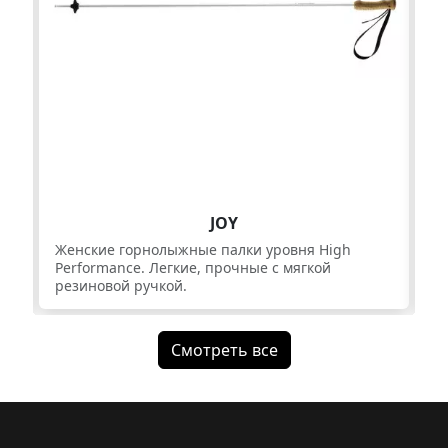
JOY
Женcкие горнолыжные палки уровня High
Же
Performance. Легкие, прочные с мягкой
Pe
резиновой ручкой.
ре
Смотреть все