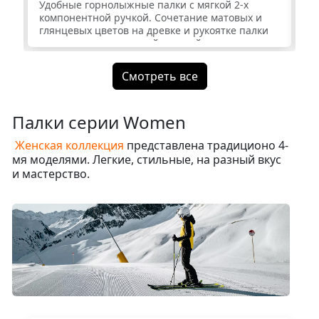
Удобные горнолыжные палки с мягкой 2-х
Уд
компонентной ручкой. Сочетание матовых и
ко
глянцевых цветов на древке и рукоятке палки
гл
создает запоминающийся дизайн.
со
Смотреть все
Палки серии Women
Женская коллекция
представлена традиционо 4-
мя моделями. Легкие, стильные, на разный вкус
и мастерство.