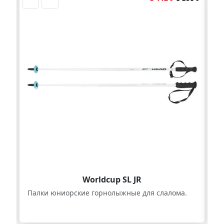
Worldcup SL JR
Палки юниорские горнолыжные для слалома.
Па