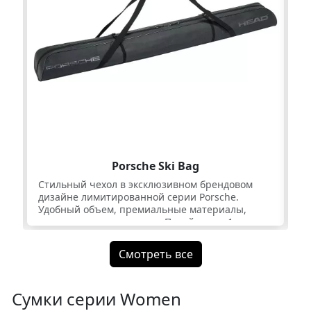
Porsche Ski Bag
ных
Стильный чехол в эксклюзивном брендовом
Ст
дизайне лимитированной серии Porsche.
эк
Удобный объем, премиальные материалы,
ли
компрессионные стропы. Подойдет на 1 пару
об
лыж длиной до 180 см.
ко
лы
Смотреть все
Сумки серии Women