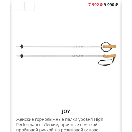
7 992 ₽
9 990 ₽
JOY
Женcкие горнолыжные палки уровня High
Же
Performance. Легкие, прочные с мягкой
Pe
пробковой ручкой на резиновой основе.
ка