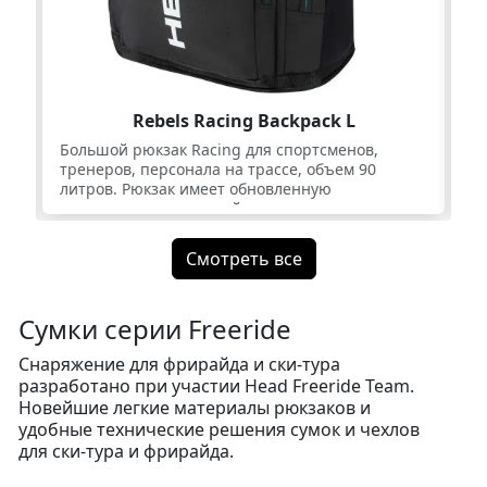
Rebels Racing Backpack L
Большой рюкзак Racing для спортсменов,
Ма
тренеров, персонала на трассе, объем 90
тр
литров. Рюкзак имеет обновленную
ли
конструкцию, в которой предусмотрен
ко
отдельный отсек для ботинок, изолированный
от
от остального пространства рюкзака. Сверху
от
Смотреть все
рюкзака большое отделение, куда легко
рю
поместятся спортивный шлем и маска. Яркий
по
фирменный дизайн Worldcup Rebels 2026.
фи
Сумки серии Freeride
Снаряжение для фрирайда и ски-тура
разработано при участии Head Freeride Team.
Новейшие легкие материалы рюкзаков и
удобные технические решения сумок и чехлов
для ски-тура и фрирайда.