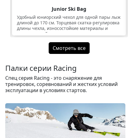
Junior Ski Bag
Удобный юниорский чехол для одной пары лыж
Уд
длиной до 170 см. Торцевая скатка-регулировка
го
длины чехла, износостойкие материалы и
сп
минимальный вес.
шл
Смотреть все
Палки серии Racing
Спец серия Racing - это снаряжение для
тренировок, соревнований и жестких условий
эксплуатации в условиях стартов.