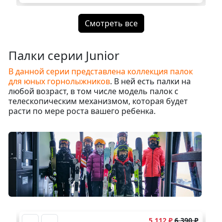
регулировки длины Power Lock Aluminum. И на
па
подъеме, и на спуске пригодятся их легкие
та
обрезиненные древки, позволяющие разный
ко
Смотреть все
хват, широкие райдовые кольца для глубокого
снега и супер цепкий победитовый наконечник
Tungsten Carbide Tip из композитной
Палки серии Junior
металлокерамики.
В данной серии представлена коллекция палок
для юных горнолыжников
. В ней есть палки на
любой возраст, в том числе модель палок с
телескопическим механизмом, которая будет
расти по мере роста вашего ребенка.
5 112 ₽
6 390 ₽