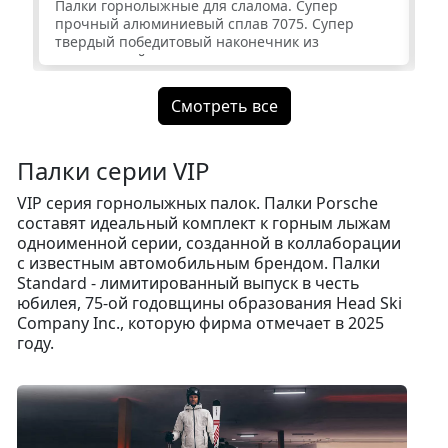
Палки горнолыжные для слалома. Супер
Па
прочный алюминиевый сплав 7075. Супер
пр
твердый победитовый наконечник из
тв
композитной металлокерамики.
ко
Смотреть все
Палки серии VIP
VIP серия горнолыжных палок. Палки Porsche
составят идеальный комплект к горным лыжам
одноименной серии, созданной в коллаборации
с известным автомобильным брендом. Палки
Standard - лимитированный выпуск в честь
юбилея, 75-ой годовщины образования Head Ski
Company Inc., которую фирма отмечает в 2025
году.