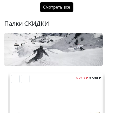
Смотреть все
Палки СКИДКИ
90 ₽
6 713 ₽
9 590 ₽