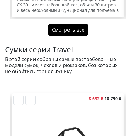
CX 30+ имеет небольшой вес, объем 30 литров
им
и весь необходимый функционал для подъема в
не
гору и спуска.
тр
фр
от
Смотреть все
ос
пр
ка
Сумки серии Travel
кр
па
В этой серии собраны самые востребованные
модели сумок, чехлов и рюкзаков, без которых
не обойтись горнолыжнику.
90 ₽
8 632 ₽
10 790 ₽