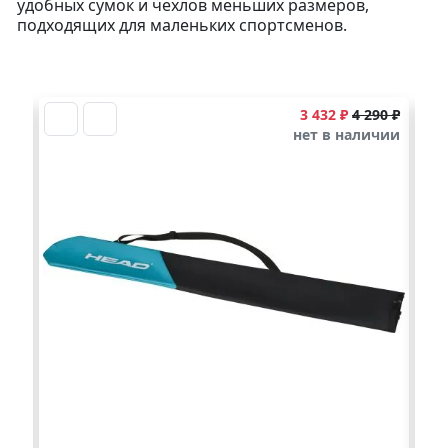
удобных сумок и чехлов меньших размеров,
подходящих для маленьких спортсменов.
90 ₽
3 432 ₽
4 290 ₽
чии
нет в наличии