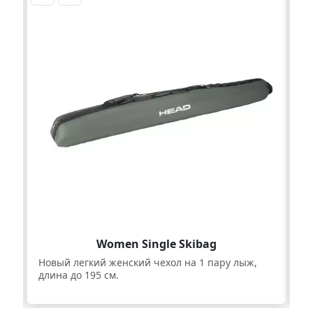
Women Single Skibag
95
Новый легкий женский чехол на 1 пару лыж,
Уд
длина до 195 см.
17
че
из