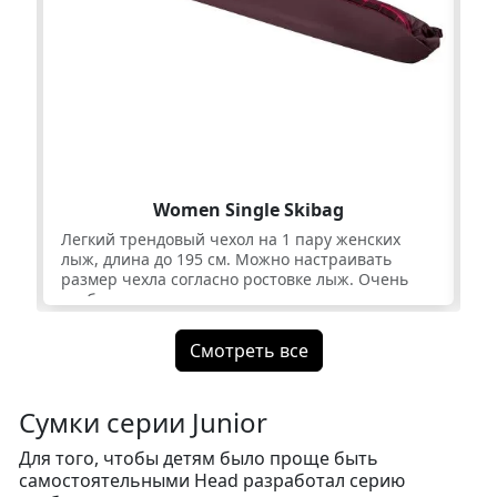
Women Single Skibag
Легкий трендовый чехол на 1 пару женских
Ст
лыж, длина до 195 см. Можно настраивать
им
размер чехла согласно ростовке лыж. Очень
бл
удобно, что при изменении длины не теряется
и 
балансировка чехла, ведь плечевую лямку
ни
можно перестегнуть в предусмотренные петли
ну
Смотреть все
ближе или дальше от центра, таким образом
настроить точки для его переноски.
Сумки серии Junior
Для того, чтобы детям было проще быть
самостоятельными Head разработал серию