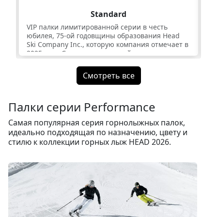
Standard
VIP палки лимитированной серии в честь
VI
юбилея, 75-ой годовщины образования Head
вы
Ski Company Inc., которую компания отмечает в
по
2025 году. Составят идеальный комплект к
те
горным лыжам одноименной легендарной
ди
серии. Диаметр палок всего 12,3 мм для
Смотреть все
баланса и легкости. Супер твердый
победитовый наконечник из композитной
металлокерамики для надежного укола и
Палки серии Performance
фиксации даже на самом жестком снегу.
Самая популярная серия горнолыжных палок,
идеально подходящая по назначению, цвету и
стилю к коллекции горных лыж HEAD 2026.