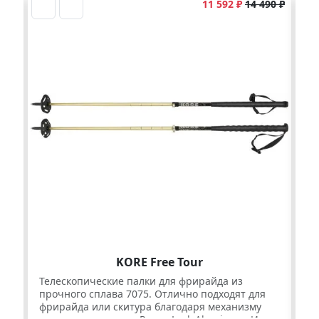
11 592 ₽
14 490 ₽
KORE Free Tour
Телескопические палки для фрирайда из
От
прочного сплава 7075. Отлично подходят для
фр
фрирайда или скитура благодаря механизму
сп