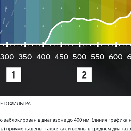
ЕТОФИЛЬТРА:
 заблокирован в диапазоне до 400 нм. (линия графика н
ь) приуменьшены, также как и волны в среднем диапазон