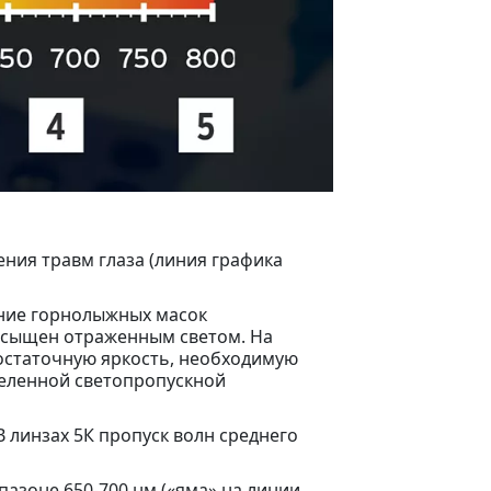
ния травм глаза (линия графика
ание горнолыжных масок
насыщен отраженным светом. На
остаточную яркость, необходимую
еделенной светопропускной
 линзах 5К пропуск волн среднего
азоне 650-700 нм («яма» на линии