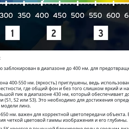
:
 заблокирован в диапазоне до 400 нм. для предотвраще
она 400-550 нм. (яркость) приглушены, ведь использов
естности, где общий фон и без того слишком яркий и 
ьшой пик в диапазоне 430 нм, который обеспечивает д
ии (S1, S2 или S3). Это необходимо для достижения опр
 модели линз.
650 нм. важен для корректной цветопередачи объекта. В
ия четкой цветовой гаммы изображения и его глубины.
5К кроется в точечной блокировке волн в среднем диап