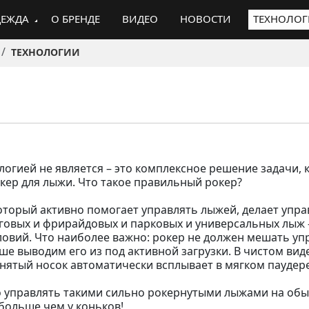
ЕЖДА
О БРЕНДЕ
ВИДЕО
НОВОСТИ
ТЕХНОЛО
ТЕХНОЛОГИИ
нологией не является – это комплексное решение задачи
ер для лыжи. Что такое правильный рокер?
торый активно помогает управлять лыжей, делает управ
нговых и фрирайдовых и парковых и универсальных лыж –
ловий. Что наиболее важно: рокер не должен мешать у
е выводим его из под активной загрузки. В чистом виде
нятый носок автоматически всплывает в мягком паудере 
ло управлять такими сильно рокернутыми лыжами на обы
 больше чем у коньков!