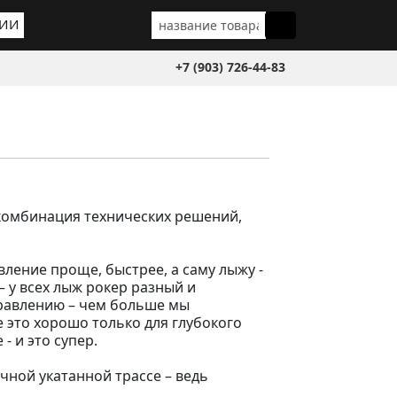
ГИИ
+7 (903) 726-44-83
, комбинация технических решений,
ление проще, быстрее, а саму лыжу -
 у всех лыж рокер разный и
правлению – чем больше мы
 это хорошо только для глубокого
- и это супер.
чной укатанной трассе – ведь