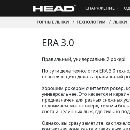
СНАРЯЖЕНИЕ
ОД
ГОРНЫЕ ЛЫЖИ
ТЕХНОЛОГИИ
ЛЫЖИ
ERA 3.0
Правильный, универсальный рокер!
По сути дела технология ERA 3.0 тех
позволяющих сделать правильный рок
Хорошим рокером считается рокер, ко
универсальнее. Это касается и карви
предназначен для разных снежных ус
поднимаем мысок вверх, тем мы больш
снега и целинных лыж, где сильно под
Однако, вы сразу заметите, как тяже
контактная зона канта у таких лыж не