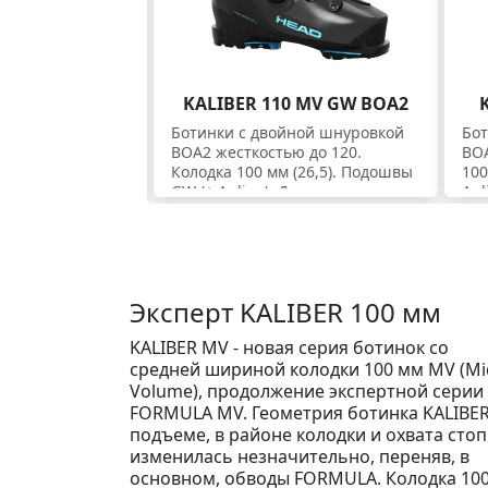
Экспертные ботинки. Скидки
KALIBER 110 MV GW BOA2
Ботинки с двойной шнуровкой
Бо
BOA2 жесткостью до 120.
BOA
Колодка 100 мм (26,5). Подошвы
100
GW (+ Apline). Для экспертов.
Apl
Эксперт KALIBER 100 мм
KALIBER MV - новая серия ботинок со
средней шириной колодки 100 мм MV (Mi
Volume), продолжение экспертной серии
FORMULA MV. Геометрия ботинка KALIBER
подъеме, в районе колодки и охвата сто
изменилась незначительно, переняв, в
основном, обводы FORMULA. Колодка 10