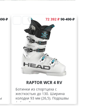
490 ₽
72 392 ₽
90 490 ₽
RAPTOR WCR 4 RV
RAPTOR WC
Ботинки из спортцеха с
Юниорские боти
жесткостью до 130. Ширина
спортцеха с жест
вы
колодки 93 мм (26,5). Подошвы
Ширина колодки 9
Apline. Для спортсменов.
Apline. Укороче