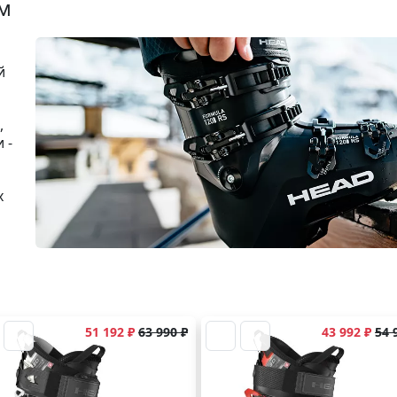
м
й
,
 -
х
51 192 ₽
63 990 ₽
43 992 ₽
54 