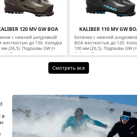
KALIBER 120 MV GW BOA
KALIBER 110 MV GW BO
тинки c нижней шнуровкой
Ботинки c нижней шнуровко
 жесткостью до 130. Колодка
BOA жесткостью до 120. Коло
 мм (26,5). Подошвы GW (+
100 мм (26,5). Подошвы GW (+
ine). Для экспертов.
Apline). Для экспертов.
Смотреть все
d
 в
пы
0