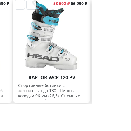
590 ₽
53 592 ₽
66 990 ₽
RAPTOR WCR 120 PV
Спортивные ботинки с
96
жесткостью до 130. Ширина
ля
колодки 96 мм (26,5). Съемные
подошвы Apline. Для экспертов.