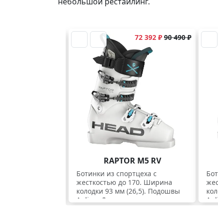
небольшой рестайлинг.
72 392 ₽
90 490 ₽
Спортивные ботинки. Скидки
RAPTOR M5 RV
Ботинки из спортцеха с
Бот
жесткостью до 170. Ширина
жес
колодки 93 мм (26,5). Подошвы
кол
Apline. Для спортсменов.
Apl