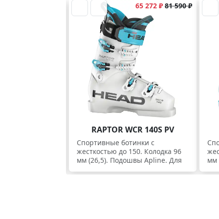
65 272 ₽
81 590 ₽
Спортивные ботинки. Скидки
RAPTOR WCR 140S PV
Спортивные ботинки с
Спо
жесткостью до 150. Колодка 96
жес
мм (26,5). Подошвы Apline. Для
мм 
спортсменов и экспертов.
спо