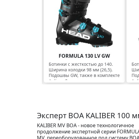
Экспертные ботинки. Скидки
FORMULA 130 LV GW
Ботинки c жесткостью до 140.
Бот
Ширина колодки 98 мм (26,5).
Шир
Подошвы GW, также в комплекте
Под
Apline. Для экспертов.
Apl
Эксперт BOA KALIBER 100 м
KALIBER MV BOA - новое технологичное
продолжение экспертной серии FORMUL
MV, переоборудованное под систему BOA