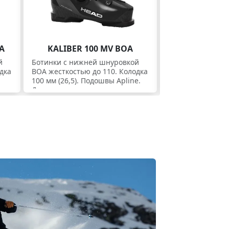
A
KALIBER 100 MV BOA
KALIBER 130
й
Ботинки c нижней шнуровкой
Ботинки с двойн
дка
BOA жесткостью до 110. Колодка
BOA2 жесткостью
100 мм (26,5). Подошвы Apline.
Колодка 100 мм (
Для экспертов.
GW (+ Apline). Дл