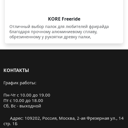
KORE Freeride
Отличный выбор палок для любителей фрирайда
благодаря прочному алюминиевому сплаву,
обрезиненному у рукоятки древку палки,
позволяющему идти разным хватом, а также
широким 92 миллиметровым райдовым кольцам.
КОНТАКТЫ
График работы:
Пн-Чт с 10.00 до 19.00
Пт с 10.00 до 18.00
Cб, Вс - выходной
Адрес: 109202, Россия, Москва, 2-ая Фрезерная ул., 14
стр. 1Б