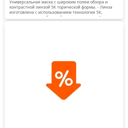
Универсальная маска с широким полем обзора и
контрастной линзой 5K торической формы. - Линза
изготовлена с использованием технологии 5K,
специально разработаной для преодоления "плоского
света" снежного покрова. Линза 5K нейтрализует
холодный спектр, лучше передает теплые цвета и
имеет точечную блокировку волн в диапазоне 650-700
нм., чтобы глаз "цеплялся" за незаметные в обычной
линзе изменения освещенности рельефа. - Маска
имеет обширную зону визуального контроля, а также
минимальный вес. - Классическая форма маски
хорошо сочетается со шлемом. На внутренней
стороне ее стропы специальным образом нанесены
противоскользящие полоски силикона для улучшения
фиксации на шлеме. - Выпускается в трех размерах: S,
M и L - так что ее обводы легче подобрать под
пользователя, исходя из размера и индивидуальных
особенностей лица. Хит!