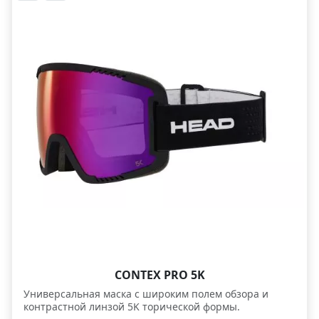
имеет точечную блокировку волн в диапазоне 650-700
нм., чтобы глаз "цеплялся" за незаметные в обычной
линзе изменения освещенности рельефа. - Маска
имеет обширную зону визуального контроля, а также
минимальный вес. - Классическая форма маски
хорошо сочетается со шлемом. На внутренней
стороне ее стропы специальным образом нанесены
противоскользящие полоски силикона для улучшения
фиксации на шлеме. - Выпускается в трех размерах: S,
M и L - так что ее обводы легче подобрать под
пользователя, исходя из размера и индивидуальных
особенностей лица. Хит!
CONTEX PRO 5K
Универсальная маска с широким полем обзора и
контрастной линзой 5K торической формы.