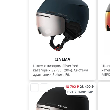
CINEMA
Шлем с визором Silver/red
Шлем
категории S2 (VLT 20%). Система
кате
адаптации Sphere Fit.
MIPS
Fit B
18 792 ₽
23 490 ₽
нет в наличии