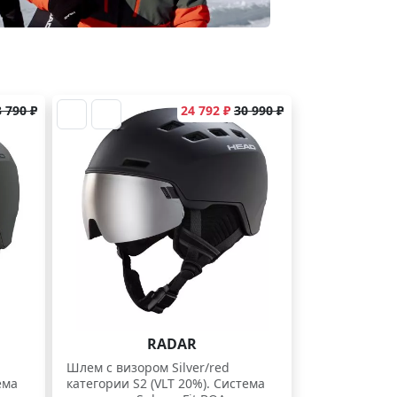
 790 ₽
24 792 ₽
30 990 ₽
RADAR
Шлем с визором Silver/red
ема
категории S2 (VLT 20%). Система