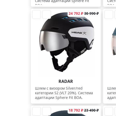
Система адаптации Sphere Fit
Сист
BOA.
BOA.
24 792 ₽
30 990 ₽
RADAR
Шлем с визором Silver/red
Шлем
категории S2 (VLT 20%). Система
кате
адаптации Sphere Fit BOA.
адап
18 792 ₽
23 490 ₽