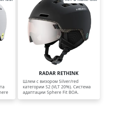
RADAR RETHINK
Шлем с визором Silver/red
ита
категории S2 (VLT 20%). Система
here
адаптации Sphere Fit BOA.