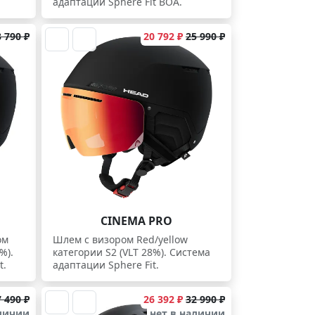
адаптации Sphere Fit BOA.
 790 ₽
20 792 ₽
25 990 ₽
CINEMA PRO
ом
Шлем с визором Red/yellow
%).
категории S2 (VLT 28%). Система
t.
адаптации Sphere Fit.
 490 ₽
26 392 ₽
32 990 ₽
аличии
нет в наличии