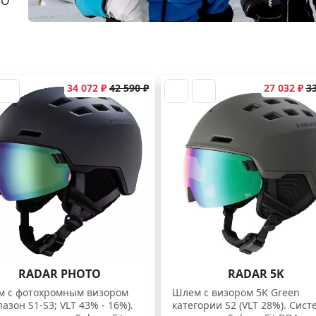
PO
34 072 ₽
42 590 ₽
27 032 ₽
33
RADAR PHOTO
RADAR 5K
 с фотохромным визором
Шлем с визором 5K Green
пазон S1-S3; VLT 43% - 16%).
категории S2 (VLT 28%). Сист