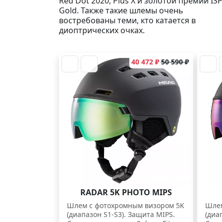
Red Dot 2020, Plus X и золотой премии IS
Gold. Также такие шлемы очень
востребованы теми, кто катается в
диоптрических очках.
40 472 ₽
50 590 ₽
RADAR 5K PHOTO MIPS
Шлем с фотохромным визором 5K
Шлем
(диапазон S1-S3). Защита MIPS.
(диа