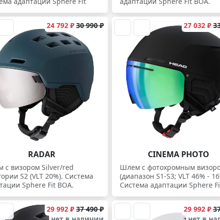
ема адаптации Sphere Fit
адаптации Sphere Fit BOA.
24 792 ₽
30 990 ₽
27 032 ₽
33
RADAR
CINEMA PHOTO
 с визором Silver/red
Шлем с фотохромным визор
гории S2 (VLT 20%). Система
(диапазон S1-S3; VLT 46% - 16
тации Sphere Fit BOA.
Система адаптации Sphere Fi
29 992 ₽
37 490 ₽
29 992 ₽
37
нет в наличии
нет в н