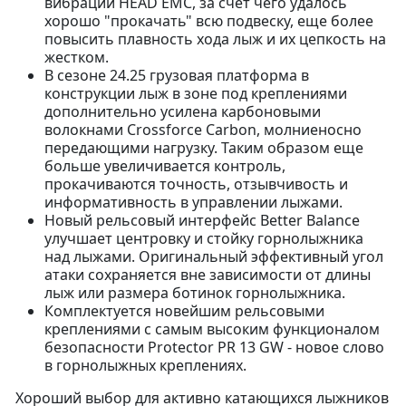
вибраций HEAD EMC, за счет чего удалось
хорошо "прокачать" всю подвеску, еще более
повысить плавность хода лыж и их цепкость на
жестком.
В сезоне 24.25 грузовая платформа в
конструкции лыж в зоне под креплениями
дополнительно усилена карбоновыми
волокнами Crossforce Carbon, молниеносно
передающими нагрузку. Таким образом еще
больше увеличивается контроль,
прокачиваются точность, отзывчивость и
информативность в управлении лыжами.
Новый рельсовый интерфейс Better Balance
улучшает центровку и стойку горнолыжника
над лыжами. Оригинальный эффективный угол
атаки сохраняется вне зависимости от длины
лыж или размера ботинок горнолыжника.
Комплектуется новейшим рельсовыми
креплениями с самым высоким функционалом
безопасности Protector PR 13 GW - новое слово
в горнолыжных креплениях.
Хороший выбор для активно катающихся лыжников