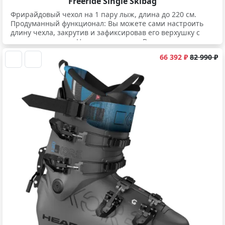
Freeride Single Skibag
Фрирайдовый чехол на 1 пару лыж, длина до 220 см.
Продуманный функционал: Вы можете сами настроить
длину чехла, закрутив и зафиксировав его верхушку с
помощью клипсы. Но это не новость. Важная инновация
в том, что при изменении длины не потеряется
66 392 ₽
82 990 ₽
балансировка чехла, так как карабины его плечевой
лямки можно перестегнуть в предусмотренные петли
ближе или дальше от центра - таким образом Вам всегда
будет удобно носить чехол на плече.