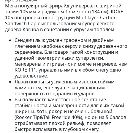
Мега популярный фрирайд универсал с шириной
талии 105 мм и радиусом 17 метров (184 см). KORE
105 построены в конструкции Multilayer-Carbon
Sandwich Cap с использованием супер легкого
дерева Karuba в сочетании с упругим тополем.
Сэндвич лыж усилен графеном и двойным
плетением карбона сверху и снизу деревянного
сердечника. Благодаря такой конструкции и
удачной геометрии лыжи супер легки,
маневрены и игривы - они мягче и игривее, чем
KORE 111, управлять ими в любом снегу одно
удовольствие.
Лыжи покрыты усиленным износостойким
ламинатом, еще лучше защищающим
поверхность от царапин и ударов.
Вы получаете качественное сочетание
стабильности и маневренности для лыж такой
ширины. Хоть рокер и не очень большой
(Rocker Tip&Tail Freeride 40%), но он на 5 баллов
отрабатывает плохой рельеф, позволяет
быстро всплывать в глубоком снегу.