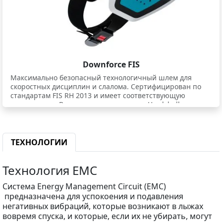
Downforce FIS
Максимально безопасный технологичный шлем для
скоростных дисциплин и слалома. Сертифицирован по
стандартам FIS RH 2013 и имеет соответствующую
маркировку. - Выполнен по технологии Hardshell - легкая
и супер прочная конструкция. - Что важно для
спортсменов: на данную модель можно поставить
полноценную слаломную защиту HEAD RACING
CHINGUARD. Для монтажа чингарды предусмотрены
ТЕХНОЛОГИИ
запасные слаломные ушные заглушки (поставляются в
комплекте со шлемом) вместо стандартных. - Шлем не
Технология EMC
только универсален, отлично сидит и обеспечивает
высочайшую защиту, но и имеет хорошую акустику. - Вес
шлема ультра мал: всего 560 граммов. - Соответствует FIS
Система Energy Management Circuit (EMC)
RH 2013
предназначена для успокоения и подавления
негативных вибраций, которые возникают в лыжах
вовремя спуска, и которые, если их не убирать, могут