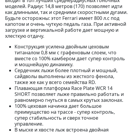
входит в Топ лучших среднерадиусных гоночных
моделей. Радиус 14,8 метров (170) позволяет идти
как длинными, так и средними скоростными дугами.
Будьте осторожны: этот Ferrari имеет 800 л.с под
капотом и очень чуткую педаль газа. При активной
загрузке и вертикальной работе дает мощную и
хлесткую отдачу.
Конструкция усилена двойным цеховым
титаналом 0,8 мм с графеновым слоем, что
вместе со 100% камбером дает супер контроль
и мощнейшую динамику.
Сердечник лыжи более плотный и мощный,
сайдволы выполнены из жесткого фенола,
также же как у всего семейства RD.
Плавающая платформа Race Plate WCR 14
SHORT позволяет лыже правильно работать и
равномерно гнуться в самых крутых заклонах.
100% цеховая начинка дает большое
преимущество на трассе - супер контроль,
супер стабильность и сверх точное
управление.
В мыске и хвосте лыж встроена двойная