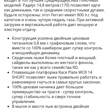
входит в Топ лучших среднерадиусных гоночных
моделей. Радиус 14,8 метров (170) позволяет идти
как длинными, так и средними скоростными дугами.
Будьте осторожны: этот Ferrari имеет 800 л.с под
капотом и очень чуткую педаль газа. При активной
загрузке и вертикальной работе дает мощную и
хлесткую отдачу.
Конструкция усилена двойным цеховым
титаналом 0,8 мм с графеновым слоем, что
вместе со 100% камбером дает супер контроль
и мощнейшую динамику.
Сердечник лыжи более плотный и мощный,
сайдволы выполнены из жесткого фенола,
также же как у всего семейства RD.
Плавающая платформа Race Plate WCR 14
SHORT позволяет лыже правильно работать и
равномерно гнуться в самых крутых заклонах.
100% цеховая начинка дает большое
преимущество на трассе - супер контроль,
супер стабильность и сверх точное
управление.
В мыске и хвосте лыж встроена двойная