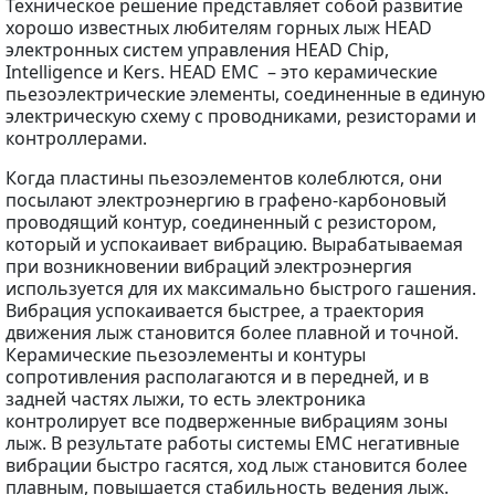
Техническое решение представляет собой развитие
хорошо известных любителям горных лыж HEAD
электронных систем управления HEAD Chip,
Intelligence и Kers. HEAD EMC – это керамические
пьезоэлектрические элементы, соединенные в единую
электрическую схему с проводниками, резисторами и
контроллерами.
Когда пластины пьезоэлементов колеблются, они
посылают электроэнергию в графено-карбоновый
проводящий контур, соединенный с резистором,
который и успокаивает вибрацию. Вырабатываемая
при возникновении вибраций электроэнергия
используется для их максимально быстрого гашения.
Вибрация успокаивается быстрее, а траектория
движения лыж становится более плавной и точной.
Керамические пьезоэлементы и контуры
сопротивления располагаются и в передней, и в
задней частях лыжи, то есть электроника
контролирует все подверженные вибрациям зоны
лыж. В результате работы системы EMC негативные
вибрации быстро гасятся, ход лыж становится более
плавным, повышается стабильность ведения лыж.