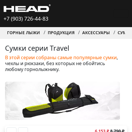
+7 (903) 726-44-83
ГОРНЫЕ ЛЫЖИ
ПРОДУКЦИЯ
АКСЕССУАРЫ
СУМК
Сумки серии Travel
В этой серии собраны самые популярные сумки
,
чехлы и рюкзаки, без которых не обойтись
любому горнолыжнику.
6 153 ₽
8 790 ₽