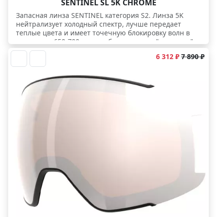
SENTINEL SL 5K CHROME
Запасная линза SENTINEL категория S2. Линза 5K
нейтрализует холодный спектр, лучше передает
теплые цвета и имеет точечную блокировку волн в
диапазоне 650-700 нм., чтобы глаз легче "цеплялся"
за незаметные в обычной линзе изменения
6 312 ₽
7 890 ₽
освещенности рельефа.