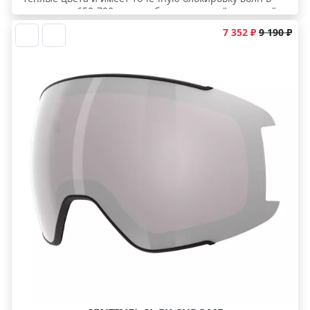
диапазоне 650-700 нм., чтобы глаз легче "цеплялся"
за незаметные в обычной линзе изменения
7 352 ₽
9 190 ₽
освещенности рельефа.