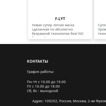
F-LYT
Новая супер легкая маска
Супе
сделанная по абсолютно
прои
безрамной технологии Real NO
техн
Frame. Кромки маски сверху и
снизу усилены антивандальными
накладками. Маска имеет
хороший обзор и достаточно
демократична по цене. Светлая
розовая линза категории S1 с
КОНТАКТЫ
высокой светопропускной
способностью VLT 45% подойдет
График работы:
даже для облачной погоды.
Пн-Чт с 10.00 до 19.00
Пт с 10.00 до 18.00
Cб, Вс - выходной
Адрес: 109202, Россия, Москва, 2-ая Фрезер