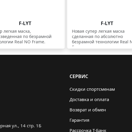
F-LYT
F-LYT
р легкая маска,
Новая супер легкая маска
зведенная по безрамной
сделанная по абсолютно
ологии Real NO Frame.
безрамной технологии Real 
Frame
СЕРВИС
Скидки спортсменам
Доставка и оплата
Возврат и обмен
Гарантия
ная ул., 14 стр. 1Б
Рассрочка Т-Банк