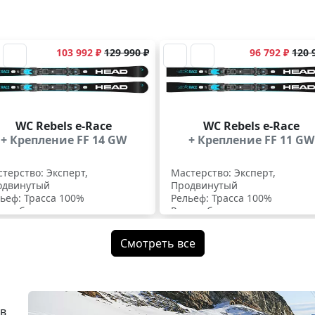
103 992 ₽
129 990 ₽
96 792 ₽
120 
WC Rebels e-Race
WC Rebels e-Race
+ Крепление FF 14 GW
+ Крепление FF 11 GW
терство: Эксперт,
Мастерство: Эксперт,
одвинутый
Продвинутый
ьеф: Трасса 100%
Рельеф: Трасса 100%
иус бокового выреза:
Радиус бокового выреза:
8/170
14,8/170
Смотреть все
 в