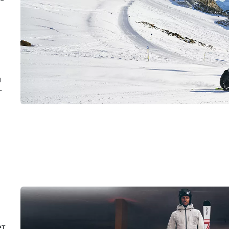
и
-
ет