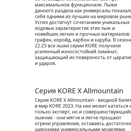
максимальном функционале. Лыжи
данного раздела как универсалы показал
себя одними из лучших на мировом рынк
Успех достигнут сочетанием уникальных
ходовых характеристик этих лыж и
новейших легких и прочных материалов:
графен, коройд, карбон и каруба. В сезон
22.23 все лыжи серии KORE получили
усиленный износостойкий ламинат,
защищающий их поверхность от царапи
и ударов.
Серия KORE X Allmountain
Серия KORE X Allmountain - входной биле
в мир KORE 2023. На них может кататься 
только эксперт, но и совершенствующий
лыжник - они мягче и легче прощают
огрехи управления, оставаясь достаточн
широкими универсальными моделями.