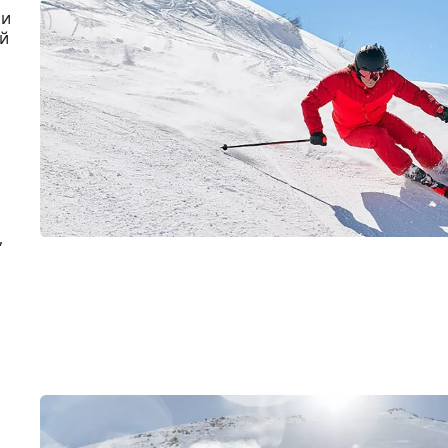
ии
ой
,