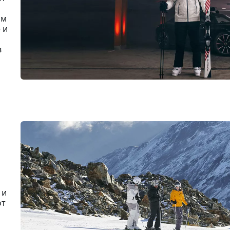
ом
 и
в
 и
от