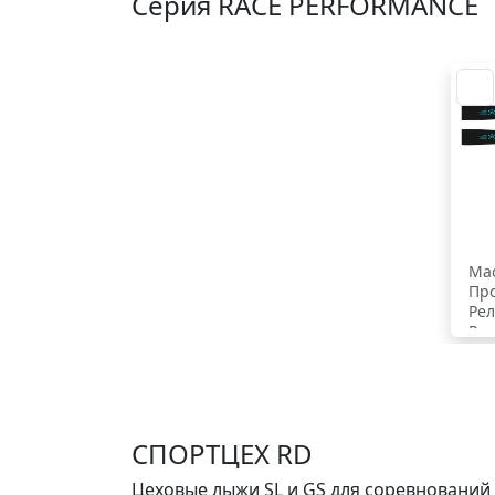
Серия RACE PERFORMANCE
Мас
Пр
Рел
Рад
14,
СПОРТЦЕХ RD
Цеховые лыжи SL и GS для соревнований