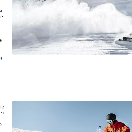
и
е.
е
н
т
не
ся
о