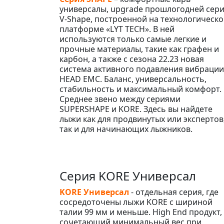
универсалы, upgrade прошлогодней сер
V-Shape, построенной на технологическ
платформе «LYT TECH». В ней
используются только самые легкие и
прочные материалы, такие как графен и
карбон, а также с сезона 22.23 новая
система активного подавления вибрации
HEAD EMC. Баланс, универсальность,
стабильность и максимальный комфорт.
Среднее звено между сериями
SUPERSHAPE и KORE. Здесь вы найдете
лыжи как для продвинутых или экспертов
так и для начинающих лыжников.
Серия KORE Универсал
KORE Универсал
- отдельная серия, где
сосредоточены лыжи KORE с шириной
талии 99 мм и меньше. High End продукт,
сочетающий минимальный вес при