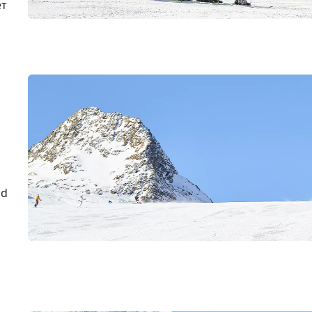
ет
nd