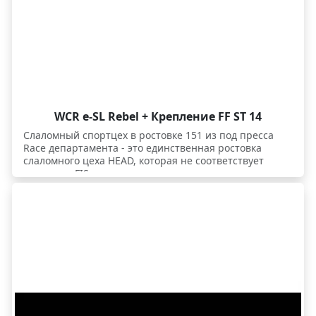
WCR e-SL Rebel + Крепление FF ST 14
Слаломный спортцех в ростовке 151 из под пресса
Race департамента - это единственная ростовка
слаломного цеха HEAD, которая не соответствует
правилам FIS по радиусу, поэтому эта длина лыж
выведена в отдельную модель. Все остальное
полностью идентично с FIS слаломкой. Данная лыжа
является специальной переходной моделью для тех
юниоров, которые уже выросли из детских
спортивных моделей и готовы вкатываться на
тренировках и соревнованиях во взрослые цеховые
лыжи с их упругостью и динамикой. Плавающая
платформа Race Plate WCR 14 SHORT позволяет лыже
свободно гнуться в глубоких заклонах, легче заходить
в поворот с носка. В мыске и хвосте лыж встроена
двойная электронная система HEAD EMC - она