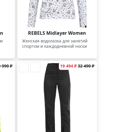
en
REBELS Midlayer Women
ем
Женская водолазка для занятий
спортом и каждодневной носки
 990 ₽
19 494 ₽
32 490 ₽