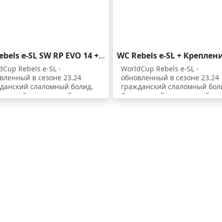
WC Rebels e-SL SW RP EVO 14 + FREEFLEX DEMO 14 GW BR 85 [D]
dCup Rebels e-SL -
WorldCup Rebels e-SL -
вленный в сезоне 23.24
обновленный в сезоне 23.24
данский слаломный болид.
гражданский слаломный бол
тивный деревянный
Спортивный деревянный
ечник, два слоя титанала 0,6
сердечник, два слоя титанала
 добавлением графена
мм с добавлением графена
ляют его не только мощью и
наделяют его не только мощ
вренностью, но и
маневренностью, но и
ильным балансом. При
правильным балансом. При
ильном ведении держит
правильном ведении держи
ейшую дугу. На высокой
чистейшую дугу. На высокой
ости требует от лыжника
скорости требует от лыжник
роля и техники, при их
контроля и техники, при их
чии позволяет кайфовать.
наличии позволяет кайфоват
редней скорости менее
На средней скорости менее
овательна. Мысок и хвост у
требовательна. Мысок и хво
 более жесткий, а центр
e-SL более жесткий, а центр
е мягкий - это дает
более мягкий - это дает