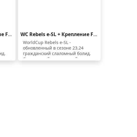
WC Rebels e-SL + Крепление FF 14 GW
WC Rebels e-SL + Крепление FF 11 GW
WorldCup Rebels e-SL -
обновленный в сезоне 23.24
ид.
гражданский слаломный болид.
Спортивный деревянный
 0,6
сердечник, два слоя титанала 0,6
мм с добавлением графена
ью и
наделяют его не только мощью и
маневренностью, но и
правильным балансом. При
т
правильном ведении держит
чистейшую дугу. На высокой
а
скорости требует от лыжника
контроля и техники, при их
ь.
наличии позволяет кайфовать.
На средней скорости менее
ст у
требовательна. Мысок и хвост у
e-SL более жесткий, а центр
более мягкий - это дает