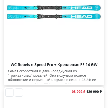
WC Rebels e-Speed Pro + Крепление FF 14 GW
Самая скоростная и длиннорадиусная из
"гражданских" моделей. Она получила полное
обновление и серьезный upgrade в сезоне 23.24: ее
радиус вырос с 18 до 20,5 метров (180), а геометрия
стала более классической с шириной талии 65 мм для
103 992 ₽
129 990 ₽
быстрой перекантовки и супер стабильности на
скорости. Фактически, эта модель на данный момент
является переходной из "гражданского" RACE в
сегмент GS RD. Конструкция этих гоночных лыж