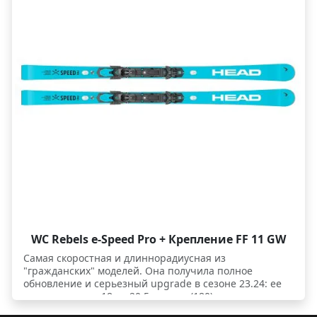
практически полностью аналогична спортцеху - это
Формула 1. Внутри e-Speed Pro стоит цеховой
титанал 0,8 мм с графеновым слоем, что дает очень
высокий контроль и серьезную динамику. Новая
плавающая платформа Race Plate WCR 14 SHORT
позволяет лыжам свободно гнуться в глубоких
заклонах. В мыске и хвосте лыж встроена двойная
электронная система HEAD EMC - она активно
подавляет вибрации, стабилизирует лыжи и делает
их еще более цепкими на льду. В результате имеем
потрясающие лыжи для высоких скоростей,
подходящие для катания не только по флагам GS, но и
для обычных трасс. Цеховая начинка дает большое
преимущество именно на высокой скорости: супер
стабильность, контроль и сверх точное управление.
Комплектуются спортивными креплениями FF 14.
Один из самых удачных вариантов "гражданского"
гиганта для сильных экспертов.
WC Rebels e-Speed Pro + Крепление FF 11 GW
Самая скоростная и длиннорадиусная из
"гражданских" моделей. Она получила полное
обновление и серьезный upgrade в сезоне 23.24: ее
радиус вырос с 18 до 20,5 метров (180), а геометрия
стала более классической с шириной талии 65 мм для