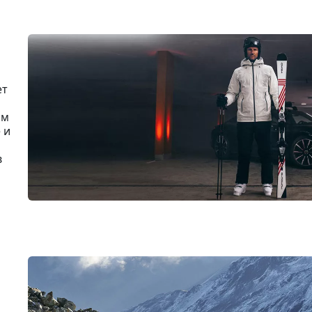
ет
ом
 и
в