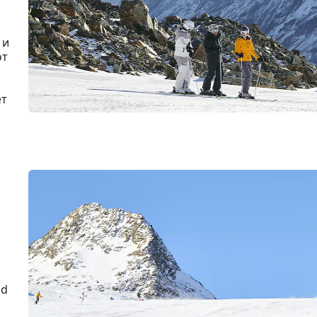
 и
от
ет
nd