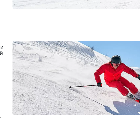
ии
ой
,