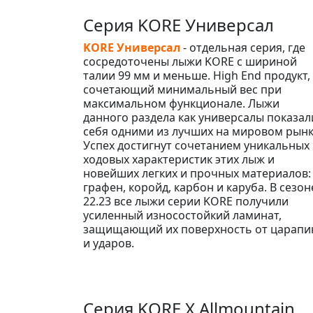
Серия KORE Универсал
KORE Универсал
- отдельная серия, где
сосредоточены лыжи KORE с шириной
талии 99 мм и меньше. High End продукт,
сочетающий минимальный вес при
максимальном функционале. Лыжи
данного раздела как универсалы показал
себя одними из лучших на мировом рынк
Успех достигнут сочетанием уникальных
ходовых характеристик этих лыж и
новейших легких и прочных материалов:
графен, коройд, карбон и каруба. В сезон
22.23 все лыжи серии KORE получили
усиленный износостойкий ламинат,
защищающий их поверхность от царапи
и ударов.
Серия KORE X Allmountain