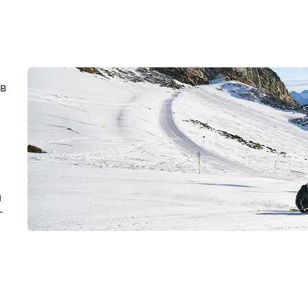
 в
и
-