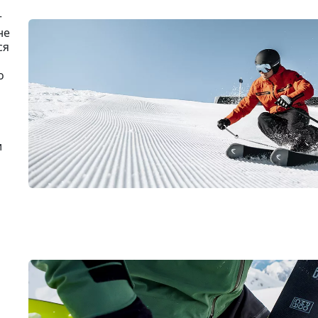
т
не
ся
о
и