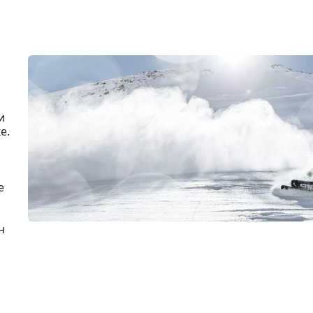
и
е.
е
н