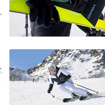
,
ь
 -
с