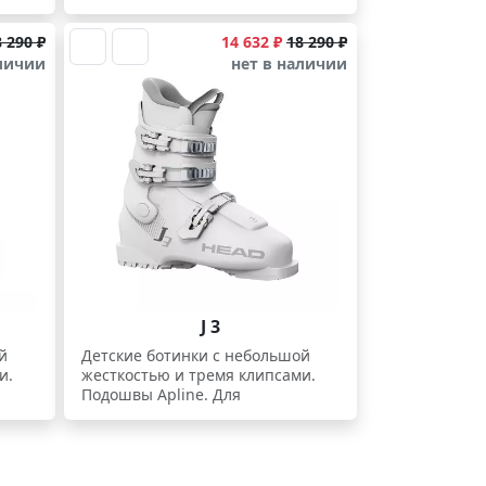
начинающих.
 290 ₽
14 632 ₽
18 290 ₽
аличии
нет в наличии
J 3
й
Детские ботинки с небольшой
и.
жесткостью и тремя клипсами.
Подошвы Apline. Для
начинающих.