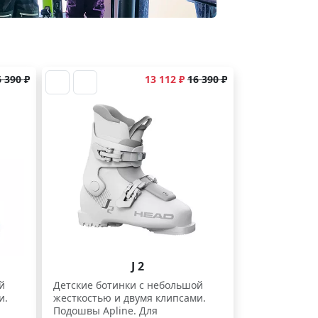
 390 ₽
13 112 ₽
16 390 ₽
J 2
й
Детские ботинки с небольшой
и.
жесткостью и двумя клипсами.
Подошвы Apline. Для