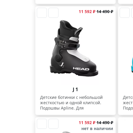
начинающих.
нач
11 592 ₽
14 490 ₽
J 1
Детские ботинки с небольшой
Детс
жесткостью и одной клипсой.
жест
Подошвы Apline. Для
Подо
начинающих.
нач
11 592 ₽
14 490 ₽
нет в наличии