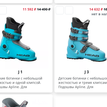
инающих.
начинающих.
11 592 ₽
14 490 ₽
14 632 ₽
18
нет в н
J 1
J 3
кие ботинки с небольшой
Детские ботинки с небольшо
костью и одной клипсой.
жесткостью и тремя клипсам
швы Apline. Для
Подошвы Apline. Для
инающих.
начинающих.