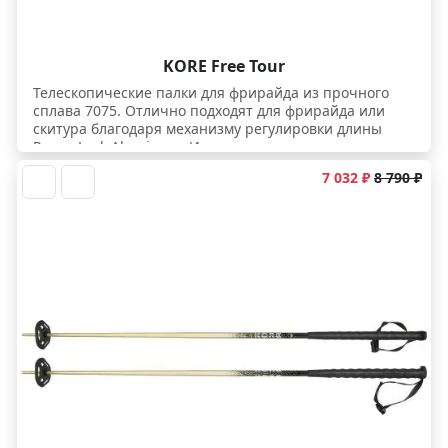
KORE Free Tour
Телескопические палки для фрирайда из прочного
сплава 7075. Отлично подходят для фрирайда или
скитура благодаря механизму регулировки длины
Power Lock Aluminum. И на подъеме, и на спуске
пригодятся их легкие обрезиненные древки,
7 032 ₽
8 790 ₽
позволяющие разный хват, широкие райдовые
кольца для глубокого снега и супер цепкий
победитовый наконечник Tungsten Carbide Tip из
композитной металлокерамики.