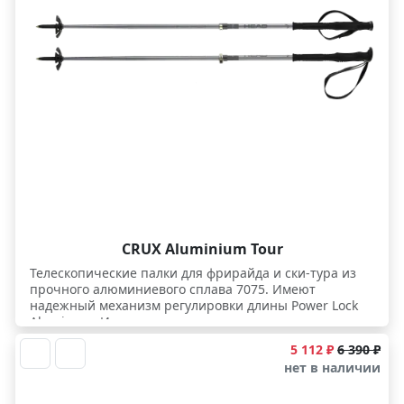
CRUX Aluminium Tour
Телескопические палки для фрирайда и ски-тура из
прочного алюминиевого сплава 7075. Имеют
надежный механизм регулировки длины Power Lock
Aluminum. И на подъеме, и на спуске пригодятся их
легкие обрезиненные древки, позволяющие разный
5 112 ₽
6 390 ₽
хват, широкие райдовые кольца для глубокого снега и
нет в наличии
супер цепкий победитовый наконечник Tungsten
Carbide Tip из композитной металлокерамики.