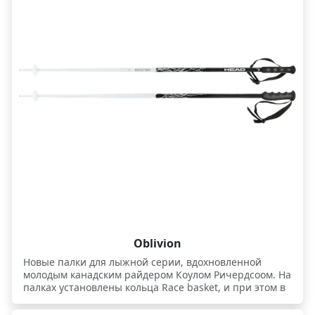
Oblivion
Новые палки для лыжной серии, вдохновленной
молодым канадским райдером Коулом Ричердсоом. На
палках установлены кольца Race basket, и при этом в
комплекте также поставляются дополнительные
широкие кольца 95 мм Powder Basket для самых