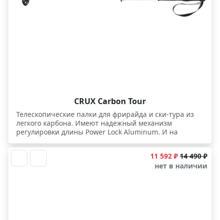
CRUX Carbon Tour
Телескопические палки для фрирайда и ски-тура из
легкого карбона. Имеют надежный механизм
регулировки длины Power Lock Aluminum. И на
подъеме, и на спуске пригодятся их легкие
обрезиненные древки, позволяющие разный хват,
11 592 ₽
14 490 ₽
широкие райдовые кольца для глубокого снега и
нет в наличии
супер цепкий победитовый наконечник Tungsten
Carbide Tip из композитной металлокерамики.