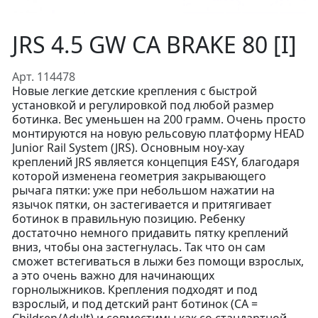
JRS 4.5 GW CA BRAKE 80 [I]
Арт. 114478
Новые легкие детские крепления с быстрой
установкой и регулировкой под любой размер
ботинка. Вес уменьшен на 200 грамм. Очень просто
монтируются на новую рельсовую платформу HEAD
Junior Rail System (JRS). Основным ноу-хау
креплений JRS является концепция E4SY, благодаря
которой изменена геометрия закрывающего
рычага пятки: уже при небольшом нажатии на
язычок пятки, он застегивается и притягивает
ботинок в правильную позицию. Ребенку
достаточно немного придавить пятку креплений
вниз, чтобы она застегнулась. Так что он сам
сможет встегиваться в лыжи без помощи взрослых,
а это очень важно для начинающих
горнолыжников. Крепления подходят и под
взрослый, и под детский рант ботинок (CA =
Children/Adult) и совместимы как со стандартной