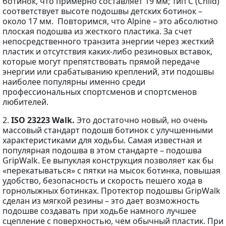
ботинок, что примерно составляет 19 мм; Тип С (Child)
соответствует высоте подошвы детских ботинок –
около 17 мм. Повторимся, что Alpine – это абсолютно
плоская подошва из жесткого пластика. За счет
непосредственного транзита энергии через жесткий
пластик и отсутствия каких-либо резиновых вставок,
которые могут препятствовать прямой передаче
энергии или срабатыванию креплений, эти подошвы
наиболее популярны именно среди
профессиональных спортсменов и спортсменов
любителей.
2.
ISO 23223 Walk.
Это достаточно новый, но очень
массовый стандарт подошв ботинок с улучшенными
характеристиками для ходьбы. Самая известная и
популярная подошва в этом стандарте – подошва
GripWalk. Ее выпуклая конструкция позволяет как бы
«перекатываться» с пятки на мысок ботинка, повышая
удобство, безопасность и скорость пешего хода в
горнолыжных ботинках. Протектор подошвы GripWalk
сделан из мягкой резины – это дает возможность
подошве создавать при ходьбе намного лучшее
сцепление с поверхностью, чем обычный пластик. При