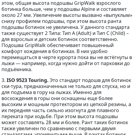
этом, общая высота подошвы GripWalk взрослого
ботинка больше, чем у подошвы Alpine и составляет
около 27 мм. Увеличение высоты вызвано «выпуклым»
снизу профилем подошвы, при этом высота ранта
подошвы ботинок не увеличена. У данного стандарта
также существует 2 Типа: Тип A (Adult) и Тип С (Child) –
для взрослых и детских ботинок соответственно.
Подошва GripWalk обеспечивает повышенный
комфорт хождения в ботинках. В них удобно
перемещаться в черте курорта пока вы не встёгнуты в
лыжи — например, когда нужно дойти от парковки до
подъёмника.
3.
ISO 9523 Touring.
Это стандарт подошв для ботинок
ски-тура, предназначенных не только для спуска, но и
для подъема в гору на лыжах. Именно для
восхождения в горы они оснащены еще более
высоким и мощным протектором из цепкой резины, а
их передняя часть сильно изогнута для плавного
переката при ходьбе. При этом высота подошвы
может составлять 28 мм и более. Рант таких ботинок
также увеличен по сравнению с первыми двумя
стандартами, упомянутыми выше. В рантах ботинок