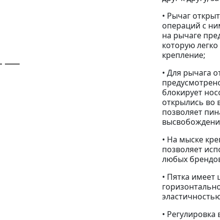
• Рычаг откры
операций с ни
на рычаге пре
которую легко
крепление;
• Для рычага 
предусмотрено
блокирует нос
открылись во 
позволяет пин
высвобождени
• На мыске кр
позволяет исп
любых брендов
• Пятка имеет
горизонтально
эластичностью
• Регулировка