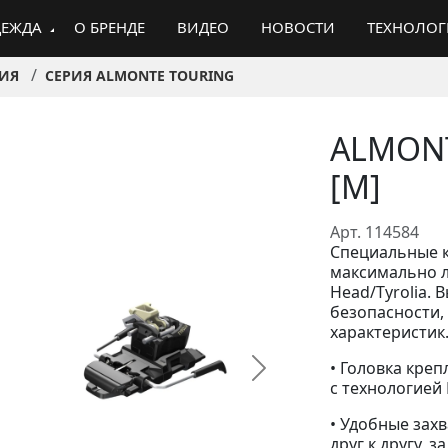
ЕЖДА
О БРЕНДЕ
ВИДЕО
НОВОСТИ
ТЕХНОЛО
ИЯ
СЕРИЯ ALMONTE TOURING
ALMONT
[M]
Арт. 114584
Специальные к
максимально л
Head/Tyrolia.
безопасности,
характеристик
• Головка кре
с технологией P
• Удобные зах
друг к другу, з