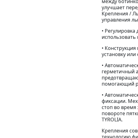
между ботинко
улучшает пере
Крепления / Л
управления л
• Регулировка
использовать 
• Конструкция
установку или 
• Автоматичес
герметичный 
предотвращаю
помогающий ре
• Автоматичес
фиксации. Мех
стоп во время
повороте пятк
TYROLIA.
Крепления со
технологию фик