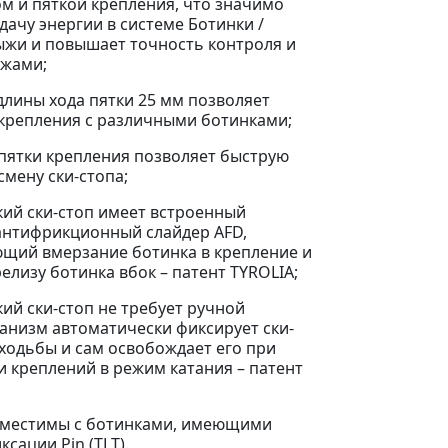
м и пяткой крепления, что значимо
дачу энергии в системе Ботинки /
ыжи и повышает точность контроля и
ыжами;
 длины хода пятки 25 мм позволяет
крепления с различными ботинками;
 пятки крепления позволяет быструю
смену ски-стопа;
кий ски-стоп имеет встроенный
антифрикционный слайдер AFD,
щий вмерзание ботинка в крепление и
лизу ботинка вбок – патент TYROLIA;
кий ски-стоп не требует ручной
анизм автоматически фиксирует ски-
 ходьбы и сам освобождает его при
и креплений в режим катания – патент
вместимы с ботинками, имеющими
сации Pin (TLT).