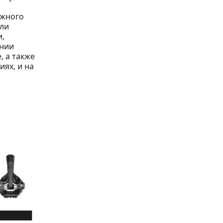
ыжного
али
и,
ении
, а также
иях, и на