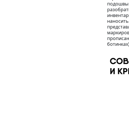
подошвы 
разобрат
инвентар
наносить
представ
маркировк
прописана
ботинках