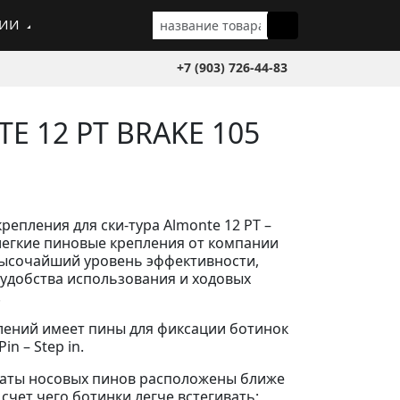
ГИИ
+7 (903) 726-44-83
E 12 PT BRAKE 105
репления для ски-тура Almonte 12 PT –
егкие пиновые крепления от компании
 Высочайший уровень эффективности,
 удобства использования и ходовых
.
плений имеет пины для фиксации ботинок
in – Step in.
ваты носовых пинов расположены ближе
а счет чего ботинки легче встегивать;