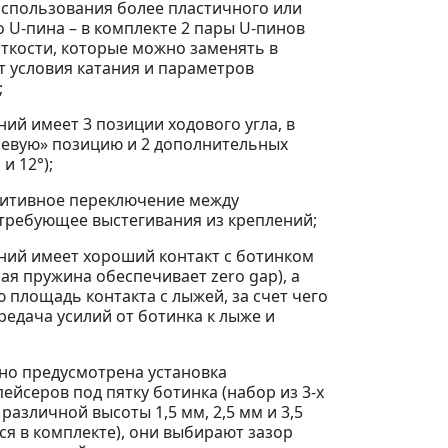
 использования более пластичного или
о U-пина – в комплекте 2 пары U-пинов
ткости, которые можно заменять в
т условия катания и параметров
;
ний имеет 3 позиции ходового угла, в
левую» позицию и 2 дополнительных
 и 12°);
уитивное переключение между
требующее выстегивания из креплений;
ений имеет хороший контакт с ботинком
ая пружина обеспечивает zero gap), а
 площадь контакта с лыжей, за счет чего
редача усилий от ботинка к лыже и
но предусмотрена установка
ейсеров под пятку ботинка (набор из 3-х
различной высоты 1,5 мм, 2,5 мм и 3,5
ся в комплекте), они выбирают зазор