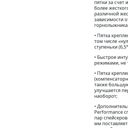
пятки за счет
более жестког
различной жес
зависимости о
горнолыжника
• Пятка крепле
том числе «ну
ступеньки (6,5°
• Быстрое инт
режимами, не 
• Пятка крепл
(компенсаторн
также большую
улучшается пе
наоборот;
• Дополнитель
Performance сп
пар спейсеров 
мм поставляет