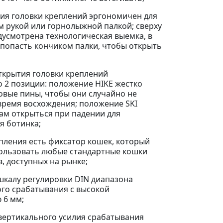
тия головки креплений эргономичен для
м рукой или горнолыжной палкой; сверху
дусмотрена технологическая выемка, в
 попасть кончиком палки, чтобы открыть
открытия головки креплений
 2 позиции: положение HIKE жестко
овые пины, чтобы они случайно не
время восхождения; положение SKI
ам открыться при падении для
я ботинка;
епления есть фиксатор кошек, который
ользовать любые стандартные кошки
, доступных на рынке;
 шкалу регулировки DIN диапазона
го срабатывания с высокой
 6 мм;
 вертикального усилия срабатывания