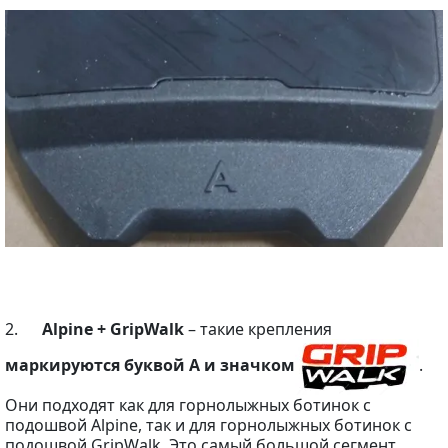
2.
Alpine + GripWalk
– такие крепления
маркируются буквой A и значком
.
Они подходят как для горнолыжных ботинок с
подошвой Alpine, так и для горнолыжных ботинок с
подошвой GripWalk. Это самый большой сегмент