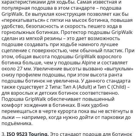
характеристиками для ходьбы. Самая известная и
популярная подошва в этом стандарте – подошва
GripWalk. Ее выпуклая конструкция позволяет как бы
«перекатываться» с пятки на мысок ботинка, повышая
удобство, безопасность и скорость пешего хода в
горнолыжных ботинках. Протектор подошвы GripWalk
сделан из мягкой резины – это дает возможность
подошве создавать при ходьбе намного лучшее
сцепление с поверхностью, чем обычный пластик. При
этом, общая высота подошвы GripWalk взрослого
ботинка больше, чем у подошвы Alpine и составляет
около 27 мм. Увеличение высоты вызвано «выпуклым»
снизу профилем подошвы, при этом высота ранта
подошвы ботинок не увеличена. У данного стандарта
также существует 2 Типа: Тип A (Adult) и Тип С (Child) –
для взрослых и детских ботинок соответственно.
Подошва GripWalk обеспечивает повышенный
комфорт хождения в ботинках. В них удобно
перемещаться в черте курорта пока вы не встёгнуты в
лыжи — например, когда нужно дойти от парковки до
подъёмника.
3.
ISO 9523 Touring.
Это стандарт подошв для ботинок