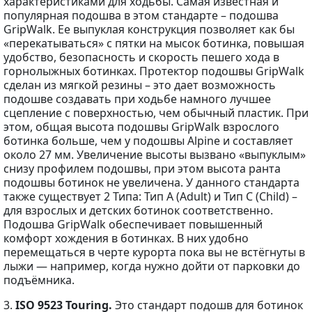
характеристиками для ходьбы. Самая известная и
популярная подошва в этом стандарте – подошва
GripWalk. Ее выпуклая конструкция позволяет как бы
«перекатываться» с пятки на мысок ботинка, повышая
удобство, безопасность и скорость пешего хода в
горнолыжных ботинках. Протектор подошвы GripWalk
сделан из мягкой резины – это дает возможность
подошве создавать при ходьбе намного лучшее
сцепление с поверхностью, чем обычный пластик. При
этом, общая высота подошвы GripWalk взрослого
ботинка больше, чем у подошвы Alpine и составляет
около 27 мм. Увеличение высоты вызвано «выпуклым»
снизу профилем подошвы, при этом высота ранта
подошвы ботинок не увеличена. У данного стандарта
также существует 2 Типа: Тип A (Adult) и Тип С (Child) –
для взрослых и детских ботинок соответственно.
Подошва GripWalk обеспечивает повышенный
комфорт хождения в ботинках. В них удобно
перемещаться в черте курорта пока вы не встёгнуты в
лыжи — например, когда нужно дойти от парковки до
подъёмника.
3.
ISO 9523 Touring.
Это стандарт подошв для ботинок