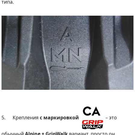
типа.
5. Крепления
с маркировкой
– это
обычный
Alpine + GripWalk
вариант, просто он