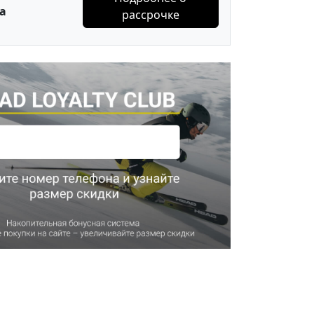
а
рассрочке