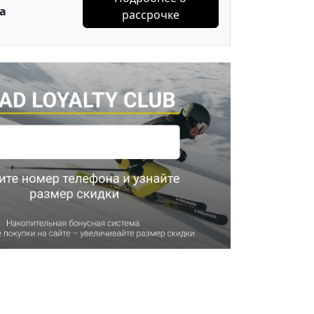
а
рассрочке